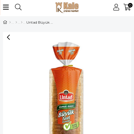
0
Untad Büyük Tost Ekmeği 670 Gr