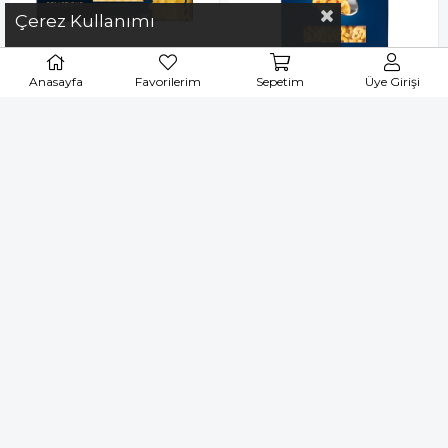
Çerez Kullanımı
Anasayfa
Favorilerim
Sepetim
Üye Girişi
Barilla Mafaldine Makarna
Barilla Makarna Pipette
500 gr
Bukle 500 Gr
95,00 TL
49,90 TL
Sepete Ekle
Sepete Ekle