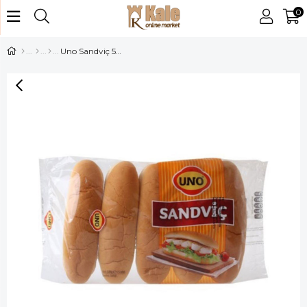
0
Uno Sandviç 5 Li 325 gr