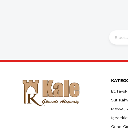
KATEGO
Et, Tavuk
Süt, Kahva
Meyve, 
İçecekle
Genel Gı