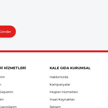
Gönder
İ HİZMETLERİ
KALE GIDA KURUMSAL
erim
Hakkımızda
m
Kampanyalar
ş Sepetim
Müşteri Hizmetleri
rim
İnsan Kaynakları
Kuponlarım
İletişim