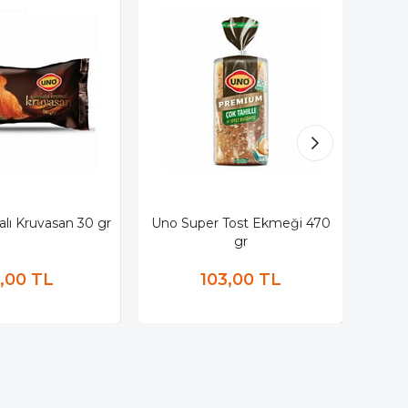
alı Kruvasan 30 gr
Uno Super Tost Ekmeği 470
Un
gr
6,00 TL
103,00 TL