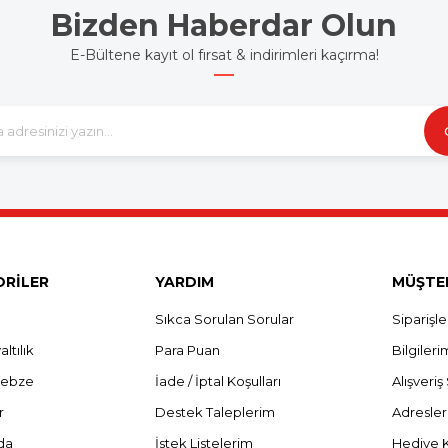
Bizden Haberdar Olun
E-Bültene kayıt ol fırsat & indirimleri kaçırma!
RİLER
YARDIM
MÜŞTER
Sıkca Sorulan Sorular
Siparişl
ltılık
Para Puan
Bilgileri
Sebze
İade / İptal Koşulları
Alışveri
r
Destek Taleplerim
Adresle
da
İstek Listelerim
Hediye 