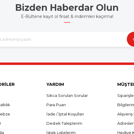
Bizden Haberdar Olun
E-Bültene kayıt ol fırsat & indirimleri kaçırma!
RİLER
YARDIM
MÜŞTER
Sıkca Sorulan Sorular
Siparişl
ltılık
Para Puan
Bilgileri
Sebze
İade / İptal Koşulları
Alışveri
r
Destek Taleplerim
Adresle
da
İstek Listelerim
Hediye 