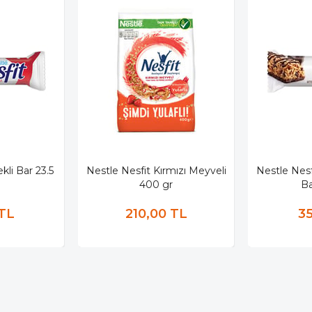
kli Bar 23.5
Nestle Nesfit Kırmızı Meyveli
Nestle Nesfi
400 gr
Ba
 TL
210,00 TL
35