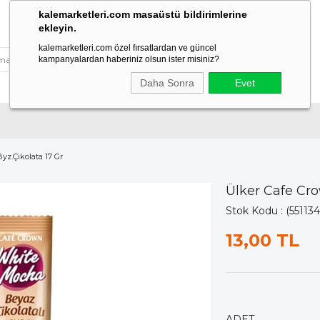
kalemarketleri.com masaüstü bildirimlerine
ekleyin.
kalemarketleri.com özel fırsatlardan ve güncel
kampanyalardan haberiniz olsun ister misiniz?
Daha Sonra
Evet
yz.Çikolata 17 Gr
Ülker Cafe Cro
Stok Kodu
(551134
13,00 TL
ADET