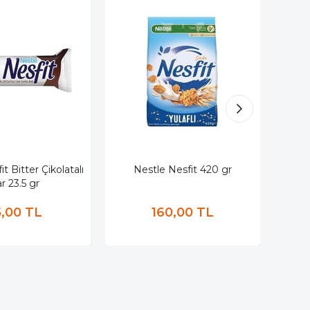
t Bitter Çikolatalı
Nestle Nesfit 420 gr
Nes
r 23.5 gr
,00 TL
160,00 TL