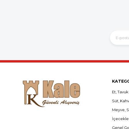
KATEGO
Et, Tavuk
Süt, Kahva
Meyve, 
İçecekle
Genel Gı