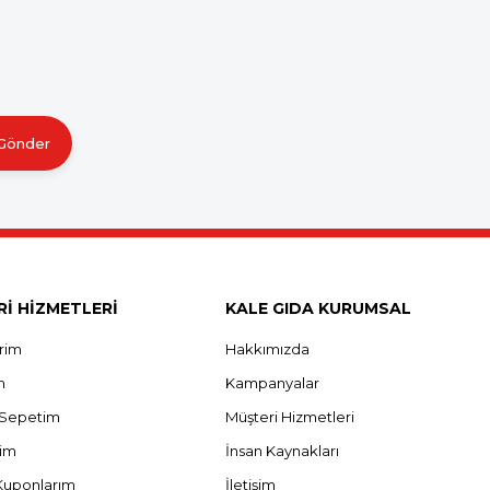
Gönder
İ HİZMETLERİ
KALE GIDA KURUMSAL
erim
Hakkımızda
m
Kampanyalar
ş Sepetim
Müşteri Hizmetleri
rim
İnsan Kaynakları
Kuponlarım
İletişim