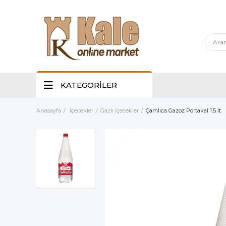
KATEGORİLER
Anasayfa
İçecekler
Gazlı İçecekler
Çamlıca Gazoz Portakal 1.5 lt