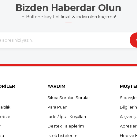
Bizden Haberdar Olun
E-Bültene kayıt ol fırsat & indirimleri kaçırma!
RİLER
YARDIM
MÜŞTER
Sıkca Sorulan Sorular
Siparişl
ltılık
Para Puan
Bilgileri
Sebze
İade / İptal Koşulları
Alışveri
r
Destek Taleplerim
Adresle
da
İstek Listelerim
Hediye 