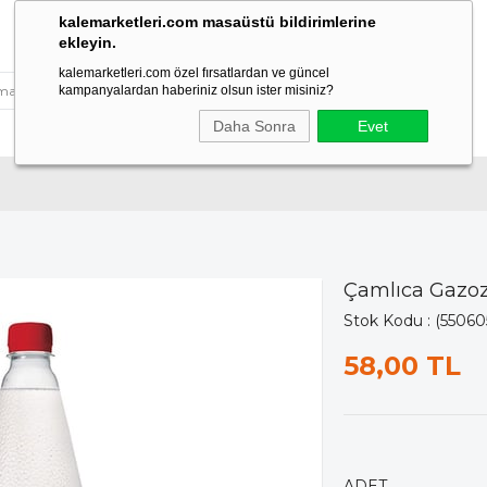
kalemarketleri.com masaüstü bildirimlerine
ekleyin.
kalemarketleri.com özel fırsatlardan ve güncel
kampanyalardan haberiniz olsun ister misiniz?
Daha Sonra
Evet
Çamlıca Gazoz 
Stok Kodu
(55060
58,00 TL
ADET