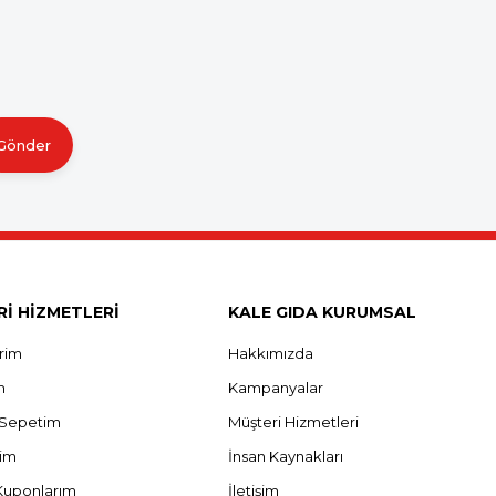
Gönder
İ HİZMETLERİ
KALE GIDA KURUMSAL
erim
Hakkımızda
m
Kampanyalar
ş Sepetim
Müşteri Hizmetleri
rim
İnsan Kaynakları
Kuponlarım
İletişim