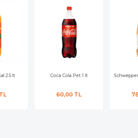
l 2.5 lt
Coca Cola Pet 1 lt
Schweppes
 TL
60,00 TL
78