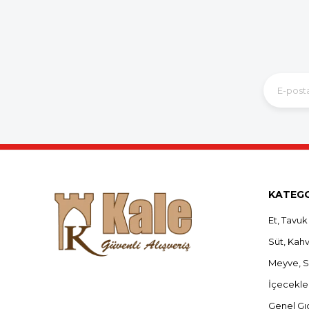
KATEGO
Et, Tavuk
Süt, Kahva
Meyve, 
İçecekle
Genel Gı