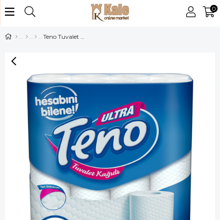
0
Teno Tuvalet Kağıdı 32 Li