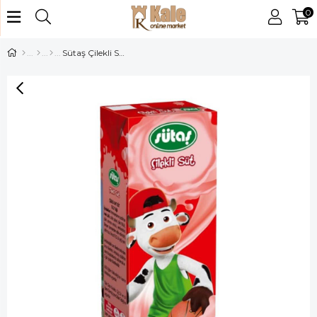
0
Sütaş Çilekli Süt 200 ml