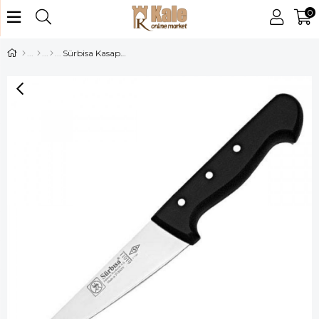
0
Sürbisa Kasap Boıçağı 61011