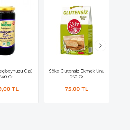
eçiboynuzu Özü
Söke Glutensiz Ekmek Unu
Eti L
640 Gr
250 Gr
9,00 TL
75,00 TL