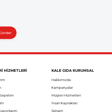
Gönder
İ HİZMETLERİ
KALE GIDA KURUMSAL
erim
Hakkımızda
m
Kampanyalar
ş Sepetim
Müşteri Hizmetleri
rim
İnsan Kaynakları
Kuponlarım
İletişim