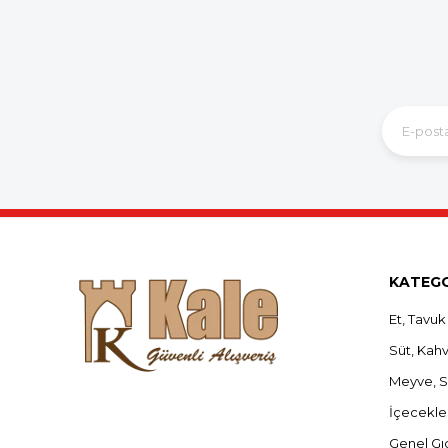
KATEGO
Et, Tavuk
Süt, Kahva
Meyve, 
İçecekle
Genel Gı