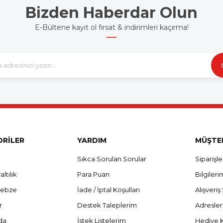
Bizden Haberdar Olun
E-Bültene kayıt ol fırsat & indirimleri kaçırma!
RİLER
YARDIM
MÜŞTER
Sıkca Sorulan Sorular
Siparişl
ltılık
Para Puan
Bilgileri
Sebze
İade / İptal Koşulları
Alışveri
r
Destek Taleplerim
Adresle
da
İstek Listelerim
Hediye 