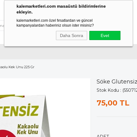
kalemarketleri.com masaüstü bildirimlerine
ekleyin.
kalemarketleri.com özel fırsatlardan ve güncel
kampanyalardan haberiniz olsun ister misiniz?
Daha Sonra
Evet
kaolu Kek Unu 225 Gr
Söke Glutensi
Stok Kodu
(55071
75,00 TL
ADET