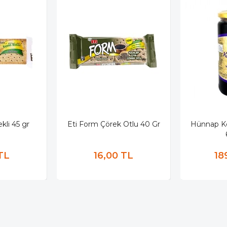
kli 45 gr
Eti Form Çörek Otlu 40 Gr
Hünnap K
TL
16,00 TL
18