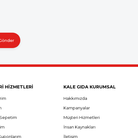
Gönder
İ HİZMETLERİ
KALE GIDA KURUMSAL
erim
Hakkımızda
m
Kampanyalar
ş Sepetim
Müşteri Hizmetleri
rim
İnsan Kaynakları
Kuponlarım
İletişim