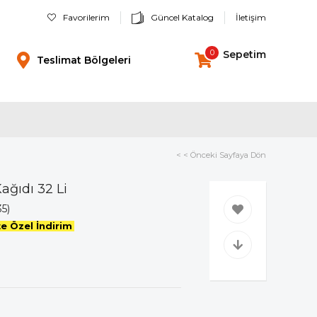
Favorilerim
Güncel Katalog
İletişim
0
Sepetim
Teslimat Bölgeleri
< < Önceki Sayfaya Dön
ağıdı 32 Li
35)
e Özel İndirim