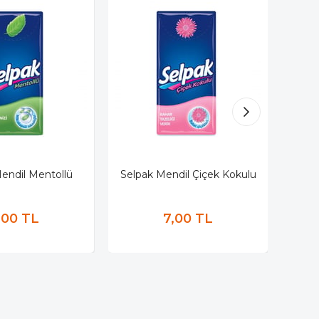
endil Mentollü
Selpak Mendil Çiçek Kokulu
Pap
,00 TL
7,00 TL