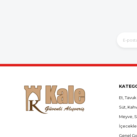
KATEGO
Et, Tavuk
Süt, Kahva
Meyve, 
İçecekle
Genel Gı