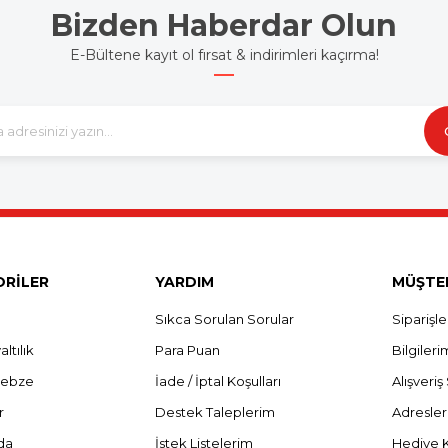
Bizden Haberdar Olun
E-Bültene kayıt ol fırsat & indirimleri kaçırma!
RİLER
YARDIM
MÜŞTER
Sıkca Sorulan Sorular
Siparişl
ltılık
Para Puan
Bilgileri
Sebze
İade / İptal Koşulları
Alışveri
r
Destek Taleplerim
Adresle
da
İstek Listelerim
Hediye 