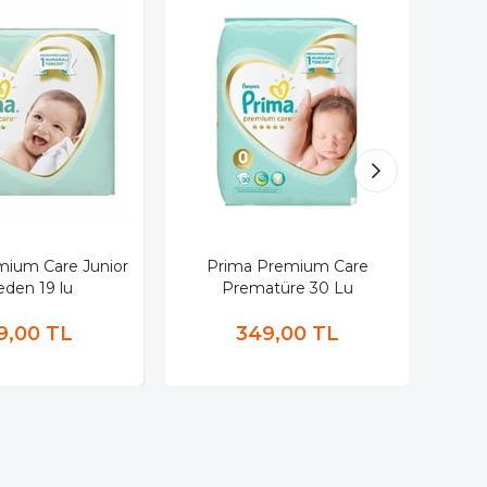
mium Care Junior
Prima Premium Care
Prim
eden 19 lu
Prematüre 30 Lu
9,00 TL
349,00 TL