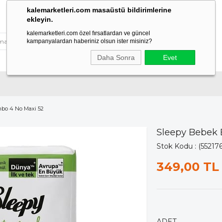
kalemarketleri.com masaüstü bildirimlerine
ekleyin.
kalemarketleri.com özel fırsatlardan ve güncel
kampanyalardan haberiniz olsun ister misiniz?
Daha Sonra
Evet
mbo 4 No Maxi 52
Sleepy Bebek 
Stok Kodu
(55217
349,00 TL
ADET