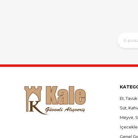
KATEGO
Et, Tavuk
Süt, Kahva
Meyve, 
İçecekle
Genel Gı