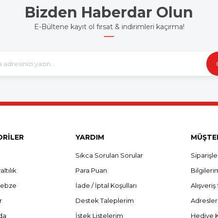
Bizden Haberdar Olun
E-Bültene kayıt ol fırsat & indirimleri kaçırma!
RİLER
YARDIM
MÜŞTER
Sıkca Sorulan Sorular
Siparişl
ltılık
Para Puan
Bilgileri
Sebze
İade / İptal Koşulları
Alışveri
r
Destek Taleplerim
Adresle
da
İstek Listelerim
Hediye 