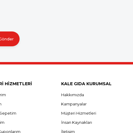
Gönder
İ HİZMETLERİ
KALE GIDA KURUMSAL
erim
Hakkımızda
m
Kampanyalar
ş Sepetim
Müşteri Hizmetleri
rim
İnsan Kaynakları
Kuponlarım
İletişim