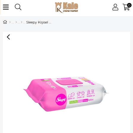
0
Sleepy Kişisel Bakım Havlusu Floral 25 li