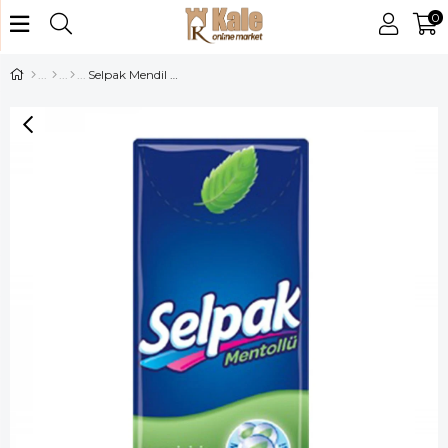
0
Selpak Mendil Mentollü