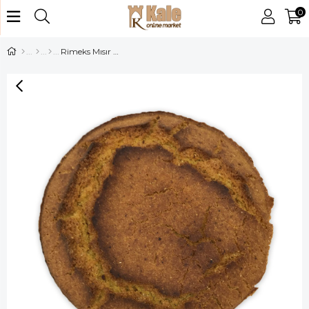
0
Rimeks Mısır Ekmeği