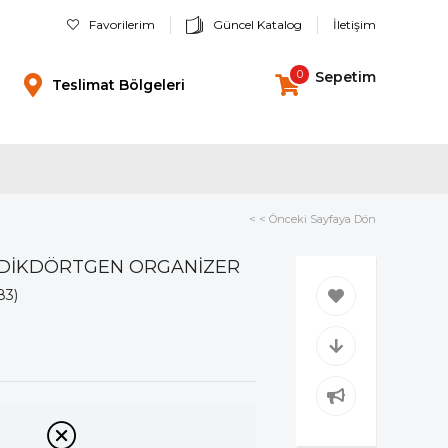
Favorilerim
Güncel Katalog
İletişim
0
Sepetim
Teslimat Bölgeleri
< < Önceki Sayfaya Dön
İ DİKDÖRTGEN ORGANİZER
83)