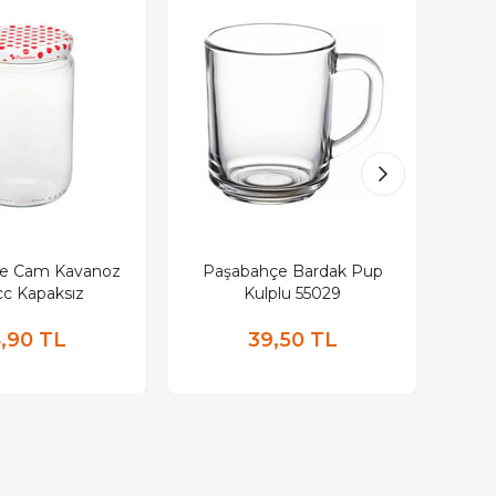
e Cam Kavanoz
Paşabahçe Bardak Pup
Paş
cc Kapaksız
Kulplu 55029
K
4,90 TL
39,50 TL