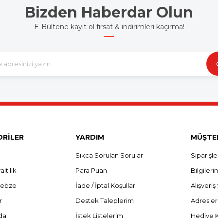
Bizden Haberdar Olun
E-Bültene kayıt ol fırsat & indirimleri kaçırma!
RİLER
YARDIM
MÜŞTER
Sıkca Sorulan Sorular
Siparişl
ltılık
Para Puan
Bilgileri
Sebze
İade / İptal Koşulları
Alışveri
r
Destek Taleplerim
Adresle
da
İstek Listelerim
Hediye 