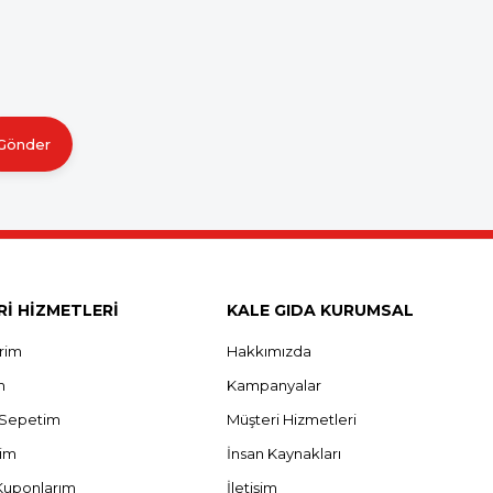
Gönder
İ HİZMETLERİ
KALE GIDA KURUMSAL
erim
Hakkımızda
m
Kampanyalar
ş Sepetim
Müşteri Hizmetleri
rim
İnsan Kaynakları
Kuponlarım
İletişim