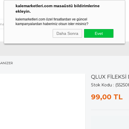
kalemarketleri.com masaüstü bildirimlerine
ekleyin.
kalemarketleri.com özel fırsatlardan ve güncel
kampanyalardan haberiniz olsun ister misiniz?
Daha Sonra
Evet
GANİZER
QLUX FİLEKS
Stok Kodu
(55250
99,00 TL