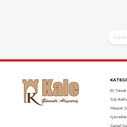
KATEGO
Et, Tavuk
Süt, Kahva
Meyve, 
İçecekle
Genel Gı