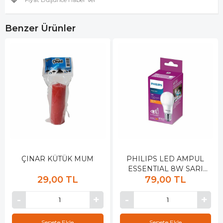
Benzer Ürünler
ÇINAR KÜTÜK MUM
PHILIPS LED AMPUL
ESSENTIAL 8W SARI
29,00 TL
79,00 TL
KALIN DUY
Sepete Ekle
Sepete Ekle