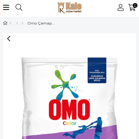
0
Omo Çamaşır Toz Deterjanı 1,5kg Color