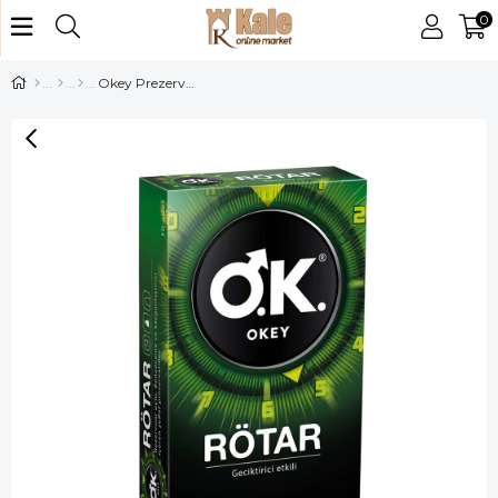
0
Okey Prezervatif Sımsıkı 10lu