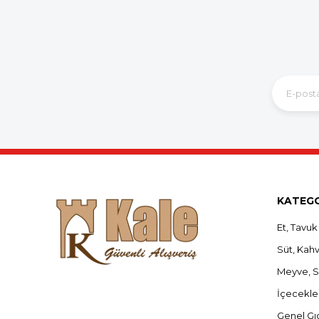
KATEGO
Et, Tavuk
Süt, Kahva
Meyve, 
İçecekle
Genel Gı