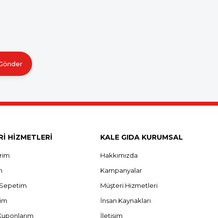
Gönder
İ HİZMETLERİ
KALE GIDA KURUMSAL
erim
Hakkımızda
m
Kampanyalar
ş Sepetim
Müşteri Hizmetleri
rim
İnsan Kaynakları
Kuponlarım
İletişim