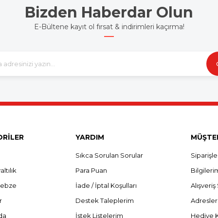
Bizden Haberdar Olun
E-Bültene kayıt ol fırsat & indirimleri kaçırma!
RİLER
YARDIM
MÜŞTER
Sıkca Sorulan Sorular
Siparişl
ltılık
Para Puan
Bilgileri
Sebze
İade / İptal Koşulları
Alışveri
r
Destek Taleplerim
Adresle
da
İstek Listelerim
Hediye 