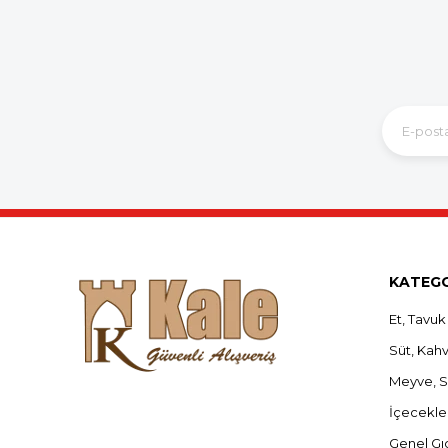
KATEGO
Et, Tavuk
Süt, Kahva
Meyve, 
İçecekle
Genel Gı