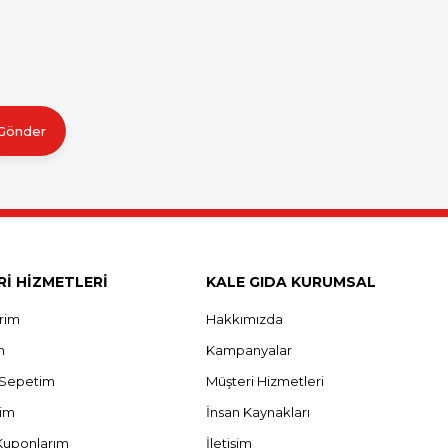
Gönder
İ HİZMETLERİ
KALE GIDA KURUMSAL
erim
Hakkımızda
m
Kampanyalar
ş Sepetim
Müşteri Hizmetleri
rim
İnsan Kaynakları
Kuponlarım
İletişim