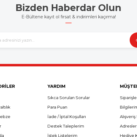
Bizden Haberdar Olun
E-Bültene kayıt ol fırsat & indirimleri kaçırma!
RİLER
YARDIM
MÜŞTER
Sıkca Sorulan Sorular
Siparişl
ltılık
Para Puan
Bilgileri
Sebze
İade / İptal Koşulları
Alışveri
r
Destek Taleplerim
Adresle
da
İstek Listelerim
Hediye 