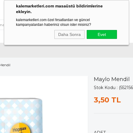
kalemarketleri.com masaüstü bildirimlerine
ekleyin.
kalemarketleri.com özel fırsatlardan ve güncel
kampanyalardan haberiniz olsun ister misiniz?
Daha Sonra
Evet
Mendil
Maylo Mendil
Stok Kodu
(552156
3,50 TL
ADET