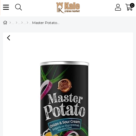
0
Master Potato Soğanlı Ekşi Kremalı 160 gr