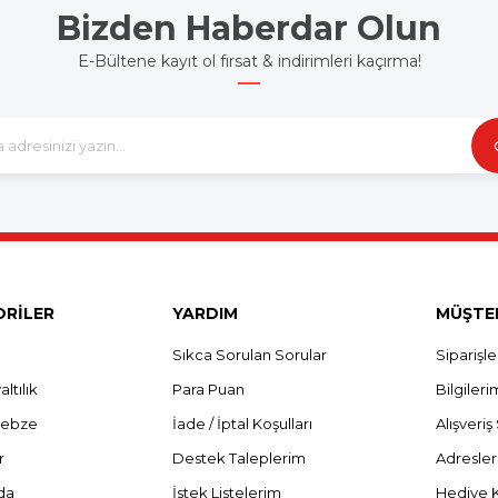
Bizden Haberdar Olun
E-Bültene kayıt ol fırsat & indirimleri kaçırma!
RİLER
YARDIM
MÜŞTER
Sıkca Sorulan Sorular
Siparişl
ltılık
Para Puan
Bilgileri
Sebze
İade / İptal Koşulları
Alışveri
r
Destek Taleplerim
Adresle
da
İstek Listelerim
Hediye 