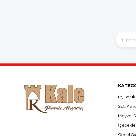
KATEGO
Et, Tavuk
Süt, Kahva
Meyve, 
İçecekle
Genel Gı