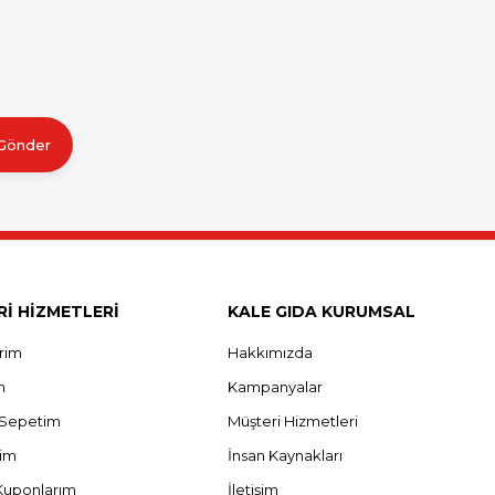
Gönder
İ HİZMETLERİ
KALE GIDA KURUMSAL
erim
Hakkımızda
m
Kampanyalar
ş Sepetim
Müşteri Hizmetleri
rim
İnsan Kaynakları
Kuponlarım
İletişim