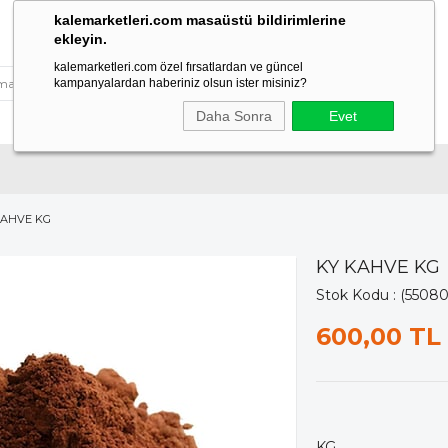
kalemarketleri.com masaüstü bildirimlerine
ekleyin.
kalemarketleri.com özel fırsatlardan ve güncel
kampanyalardan haberiniz olsun ister misiniz?
Daha Sonra
Evet
KAHVE KG
KY KAHVE KG
Stok Kodu
(55080
600,00 TL
KG