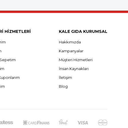
İ HİZMETLERİ
KALE GIDA KURUMSAL
erim
Hakkımızda
m
Kampanyalar
ş Sepetim
Müşteri Hizmetleri
rim
İnsan Kaynakları
Kuponlarım
İletişim
rim
Blog