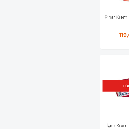
Pınar Krem
119
TÜ
İçim Krem 