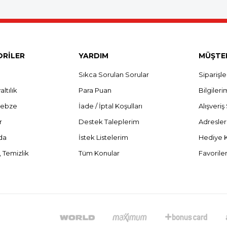
RİLER
YARDIM
MÜŞTER
Sıkca Sorulan Sorular
Siparişl
ltılık
Para Puan
Bilgileri
Sebze
İade / İptal Koşulları
Alışveri
r
Destek Taleplerim
Adresle
da
İstek Listelerim
Hediye 
 Temizlik
Tüm Konular
Favorile