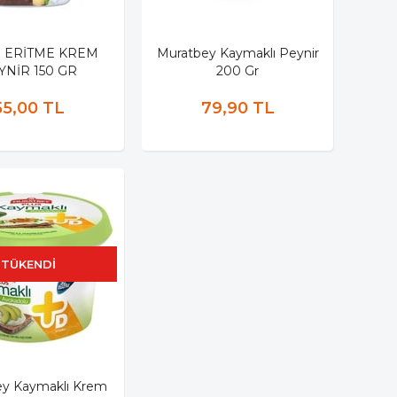
 ERİTME KREM
Muratbey Kaymaklı Peynir
YNİR 150 GR
200 Gr
55,00 TL
79,90 TL
TÜKENDI
y Kaymaklı Krem