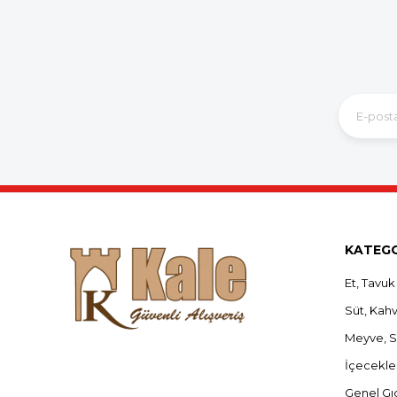
KATEGO
Et, Tavuk
Süt, Kahva
Meyve, 
İçecekle
Genel Gı