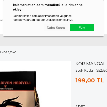
kalemarketleri.com masaüstü bildirimlerine
ekleyin.
kalemarketleri.com özel fırsatlardan ve güncel
kampanyalardan haberiniz olsun ister misiniz?
Daha Sonra
Evet
KOR 1,50KG
KOR MANGAL 
Stok Kodu
(55235
199,00 TL
ADET