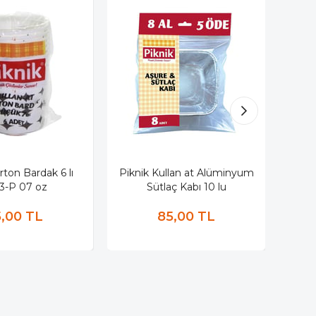
rton Bardak 6 lı
Piknik Kullan at Alüminyum
Pikni
3-P 07 oz
Sütlaç Kabı 10 lu
,00 TL
85,00 TL