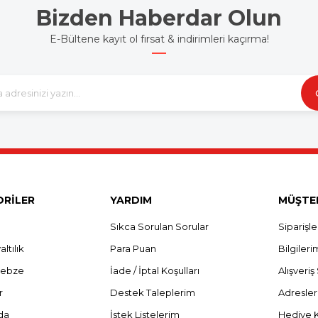
Bizden Haberdar Olun
E-Bültene kayıt ol fırsat & indirimleri kaçırma!
RİLER
YARDIM
MÜŞTER
Sıkca Sorulan Sorular
Siparişl
ltılık
Para Puan
Bilgileri
Sebze
İade / İptal Koşulları
Alışveri
r
Destek Taleplerim
Adresle
da
İstek Listelerim
Hediye 