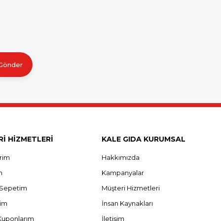
Gönder
İ HİZMETLERİ
KALE GIDA KURUMSAL
erim
Hakkımızda
m
Kampanyalar
ş Sepetim
Müşteri Hizmetleri
rim
İnsan Kaynakları
Kuponlarım
İletişim