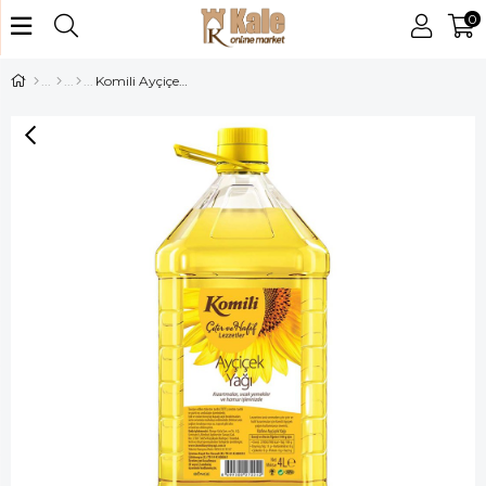
0
Komili Ayçiçek Yağı 4 Lt Pet