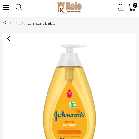
0
Johnsons Baby Bebek Şampuanı 750 ml