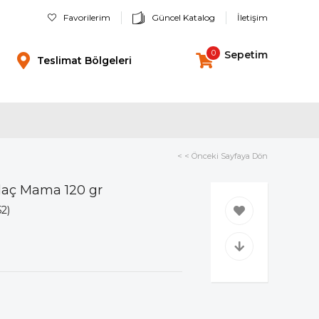
Favorilerim
Güncel Katalog
İletişim
0
Sepetim
Teslimat Bölgeleri
< < Önceki Sayfaya Dön
laç Mama 120 gr
52)