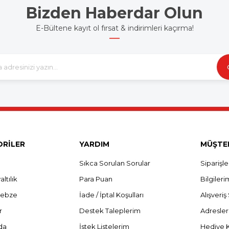
Bizden Haberdar Olun
E-Bültene kayıt ol fırsat & indirimleri kaçırma!
RİLER
YARDIM
MÜŞTER
Sıkca Sorulan Sorular
Siparişl
ltılık
Para Puan
Bilgileri
Sebze
İade / İptal Koşulları
Alışveri
r
Destek Taleplerim
Adresle
da
İstek Listelerim
Hediye 