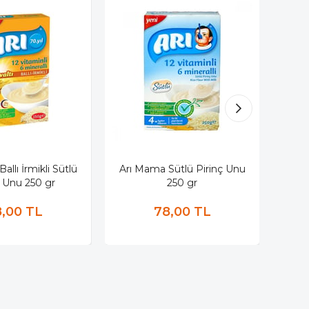
allı İrmikli Sütlü
Arı Mama Sütlü Pirinç Unu
Arı Ma
ç Unu 250 gr
250 gr
,00 TL
78,00 TL