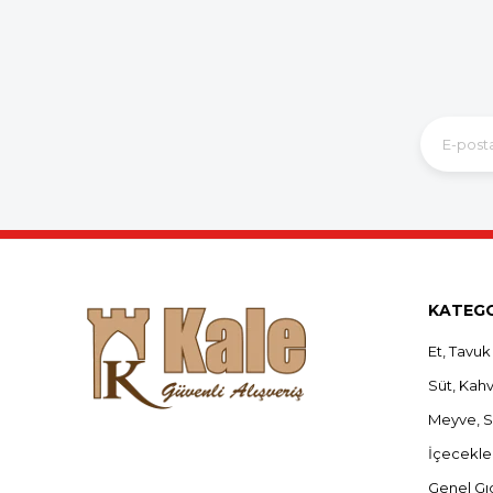
KATEGO
Et, Tavuk
Süt, Kahva
Meyve, 
İçecekle
Genel Gı