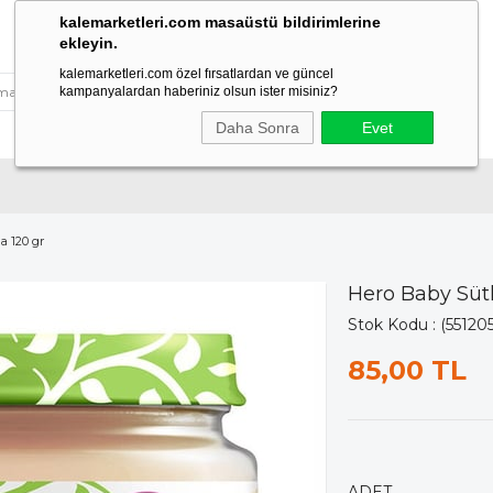
kalemarketleri.com masaüstü bildirimlerine
ekleyin.
kalemarketleri.com özel fırsatlardan ve güncel
kampanyalardan haberiniz olsun ister misiniz?
Daha Sonra
Evet
 120 gr
Hero Baby Süt
Stok Kodu
(55120
85,00 TL
ADET