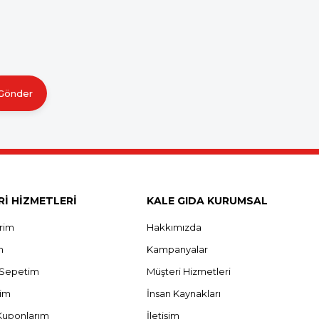
Gönder
İ HİZMETLERİ
KALE GIDA KURUMSAL
erim
Hakkımızda
m
Kampanyalar
ş Sepetim
Müşteri Hizmetleri
rim
İnsan Kaynakları
Kuponlarım
İletişim