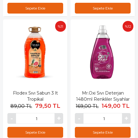
Sepete Ekle
Sepete Ekle
%11
%12
Flodex Sıvı Sabun 3 lt
Mr.Oxi Sıvı Deterjan
Tropikal
1480ml Renkliler Siyahlar
79,50 TL
149,00 TL
89,00 TL
169,00 TL
Sepete Ekle
Sepete Ekle