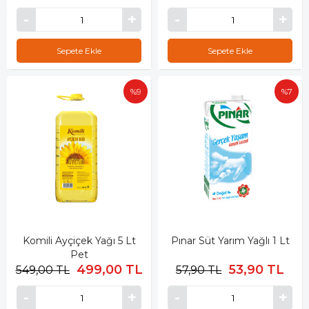
Sepete Ekle
Sepete Ekle
%9
%7
Komili Ayçiçek Yağı 5 Lt
Pınar Süt Yarım Yağlı 1 Lt
Pet
499,00 TL
53,90 TL
549,00 TL
57,90 TL