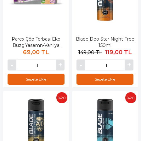
Parex Çöp Torbası Eko
Blade Deo Star Night Free
Büzg.Yasemn-Vanilya
150ml
69,00 TL
Orta15li
119,00 TL
149,00 TL
Sepete Ekle
Sepete Ekle
%20
%20