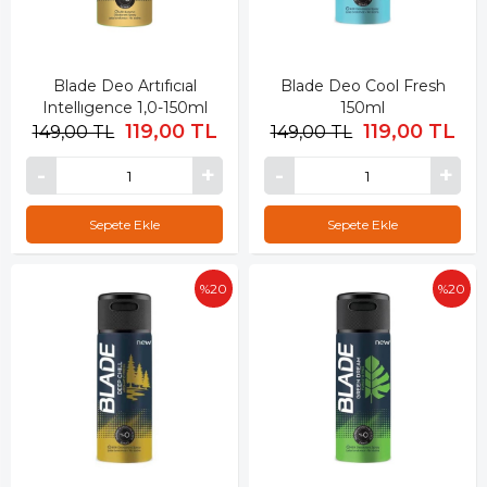
Blade Deo Artıfıcıal
Blade Deo Cool Fresh
Intellıgence 1,0-150ml
150ml
119,00 TL
119,00 TL
149,00 TL
149,00 TL
Sepete Ekle
Sepete Ekle
%20
%20