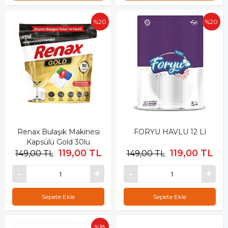
%20
%20
Renax Bulaşık Makinesi
FORYU HAVLU 12 Lİ
Kapsülü Gold 30lu
119,00 TL
119,00 TL
149,00 TL
149,00 TL
Sepete Ekle
Sepete Ekle
%18