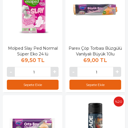
Molped Slay Ped Normal
Parex Çöp Torbası Büzgülü
Süper Eko 24 lü
Vanilyalı Büyük 10lu
69,50 TL
69,00 TL
Sepete Ekle
Sepete Ekle
%20