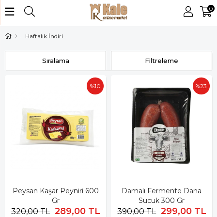
0
Haftalık İndirimler
Sıralama
Filtreleme
%10
%23
Peysan Kaşar Peyniri 600
Damalı Fermente Dana
Gr
Sucuk 300 Gr
289,00 TL
299,00 TL
320,00 TL
390,00 TL