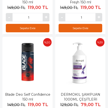
150 ml
Freşh 150 ml
119,00 TL
119,00 TL
149,00 TL
149,00 TL
Sepete Ekle
Sepete Ekle
%20
%39
Blade Deo Self Confıdence
DERMOKIL ŞAMPUAN
150 ml
1000ML ÇEŞİTLERİ
119,00 TL
79,00 TL
149,00 TL
129,00 TL