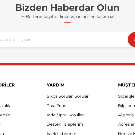
Bizden Haberdar Olun
E-Bültene kayıt ol fırsat & indirimleri kaçırma!
RİLER
YARDIM
MÜŞTER
Sıkca Sorulan Sorular
Siparişl
ltılık
Para Puan
Bilgileri
Sebze
İade / İptal Koşulları
Alışveri
r
Destek Taleplerim
Adresle
da
İstek Listelerim
Hediye 