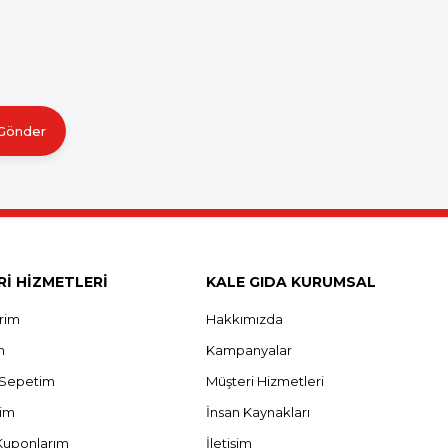
Gönder
İ HİZMETLERİ
KALE GIDA KURUMSAL
erim
Hakkımızda
m
Kampanyalar
ş Sepetim
Müşteri Hizmetleri
rim
İnsan Kaynakları
Kuponlarım
İletişim