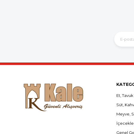
KATEGO
Et, Tavuk
Süt, Kahva
Meyve, 
İçecekle
Genel Gı