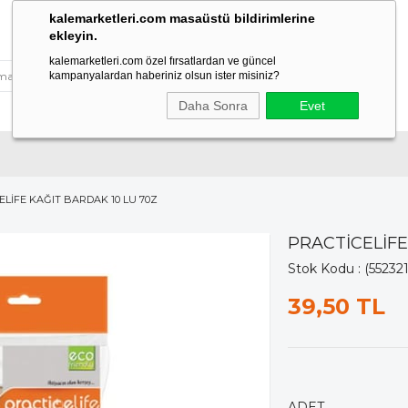
kalemarketleri.com masaüstü bildirimlerine
ekleyin.
kalemarketleri.com özel fırsatlardan ve güncel
kampanyalardan haberiniz olsun ister misiniz?
Daha Sonra
Evet
ELİFE KAĞIT BARDAK 10 LU 70Z
PRACTİCELİFE
Stok Kodu
(55232
39,50 TL
ADET