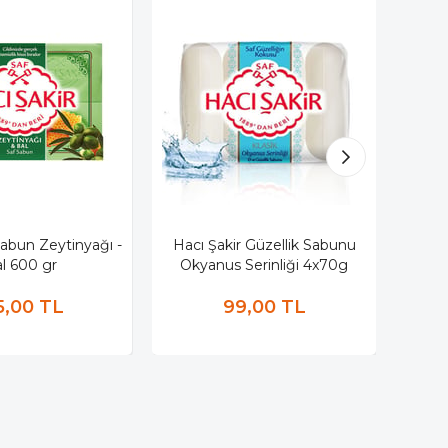
Sabun Zeytinyağı -
Hacı Şakir Güzellik Sabunu
Rox
l 600 gr
Okyanus Serinliği 4x70g
5,00 TL
99,00 TL