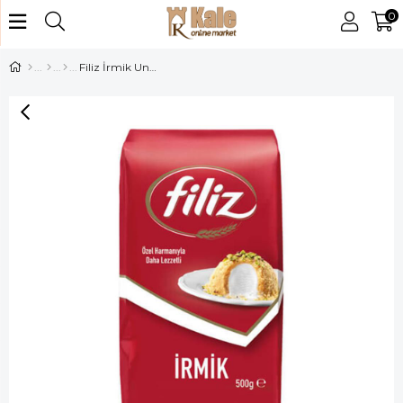
0
Filiz İrmik Unu 500 Gr