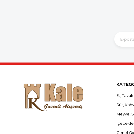
KATEGO
Et, Tavuk
Süt, Kahva
Meyve, 
İçecekle
Genel Gı