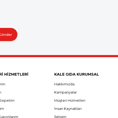
Gönder
İ HİZMETLERİ
KALE GIDA KURUMSAL
erim
Hakkımızda
m
Kampanyalar
ş Sepetim
Müşteri Hizmetleri
rim
İnsan Kaynakları
Kuponlarım
İletişim