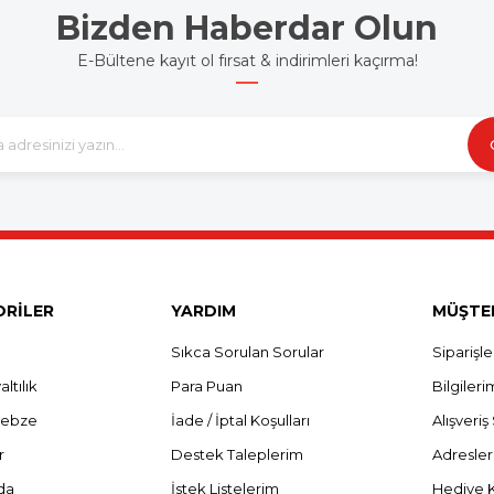
Bizden Haberdar Olun
E-Bültene kayıt ol fırsat & indirimleri kaçırma!
RİLER
YARDIM
MÜŞTER
Sıkca Sorulan Sorular
Siparişl
ltılık
Para Puan
Bilgileri
Sebze
İade / İptal Koşulları
Alışveri
r
Destek Taleplerim
Adresle
da
İstek Listelerim
Hediye 