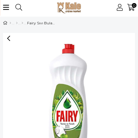
0
Fairy Sıvı Bulaşık Deterjanı 650ml Elma