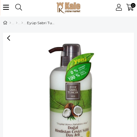
0
Eyüp Sabri Tuncer Duş Jeli 600ml HindistanCevizi