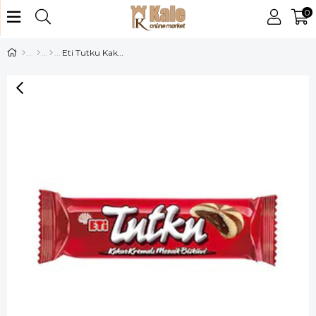
0
Eti Tutku Kakao Kremalı Bisküvi 100 gr