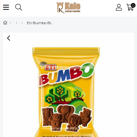
0
Eti Bumbo Bisküvi 42 gr