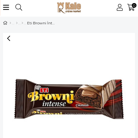
0
Eti Browni İntense 50 Gr