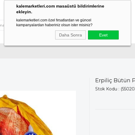
kalemarketleri.com masaüstü bildirimlerine
ekleyin.
kalemarketleri.com özel fırsatlardan ve güncel
kampanyalardan haberiniz olsun ister misiniz?
Daha Sonra
Evet
Erpiliç Bütün P
Stok Kodu
(55020