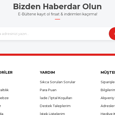
Bizden Haberdar Olun
E-Bültene kayıt ol fırsat & indirimleri kaçırma!
RİLER
YARDIM
MÜŞTER
Sıkca Sorulan Sorular
Siparişl
ltılık
Para Puan
Bilgileri
Sebze
İade / İptal Koşulları
Alışveri
r
Destek Taleplerim
Adresle
da
İstek Listelerim
Hediye 