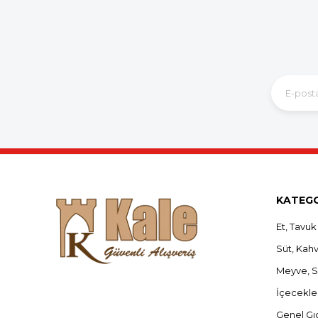
KATEGO
Et, Tavuk
Süt, Kahva
Meyve, 
İçecekle
Genel Gı