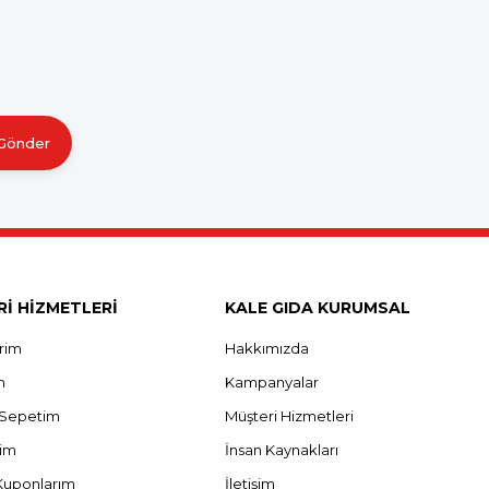
Gönder
İ HİZMETLERİ
KALE GIDA KURUMSAL
erim
Hakkımızda
m
Kampanyalar
ş Sepetim
Müşteri Hizmetleri
rim
İnsan Kaynakları
Kuponlarım
İletişim