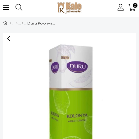
0
Duru Kolonya 400ml Misket Limon Pet Şişe