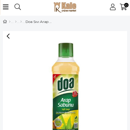
0
Doa Sıvı Arap Sabunu 1lt