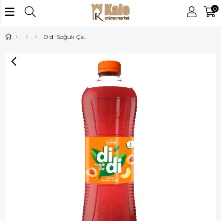
0
Didi Soğuk Çay 1 LT Şeftali