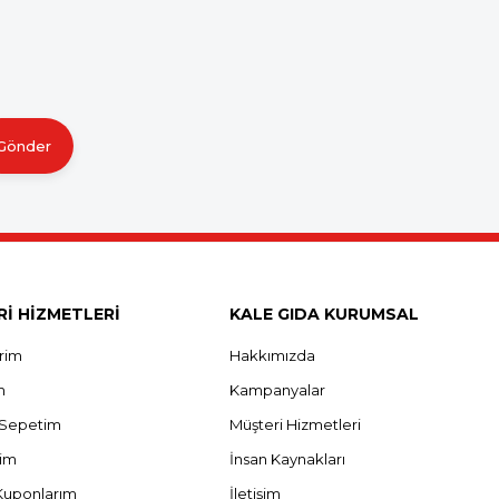
Gönder
İ HİZMETLERİ
KALE GIDA KURUMSAL
erim
Hakkımızda
m
Kampanyalar
ş Sepetim
Müşteri Hizmetleri
rim
İnsan Kaynakları
Kuponlarım
İletişim