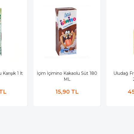
Karışık 1 lt
İçim İçimino Kakaolu Süt 180
Uludağ Fr
ML
 TL
15,90 TL
45