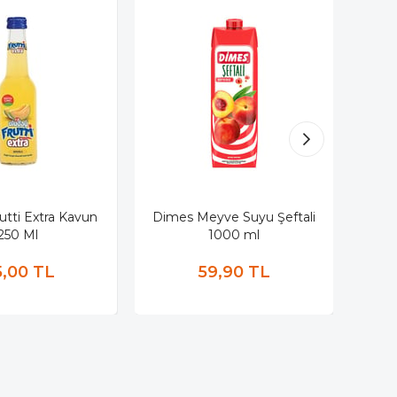
utti Extra Kavun
Dimes Meyve Suyu Şeftali
Tame
250 Ml
1000 ml
,00 TL
59,90 TL