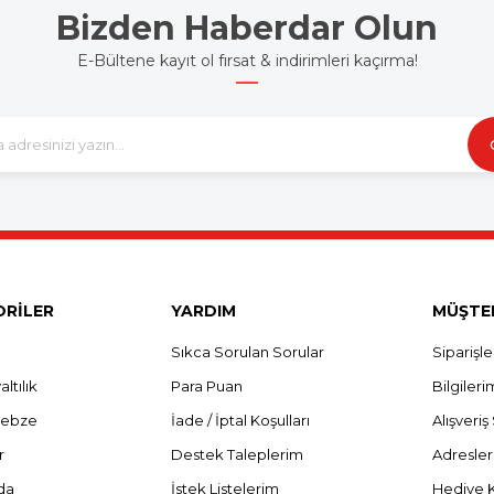
Bizden Haberdar Olun
E-Bültene kayıt ol fırsat & indirimleri kaçırma!
RİLER
YARDIM
MÜŞTER
Sıkca Sorulan Sorular
Siparişl
ltılık
Para Puan
Bilgileri
Sebze
İade / İptal Koşulları
Alışveri
r
Destek Taleplerim
Adresle
da
İstek Listelerim
Hediye 