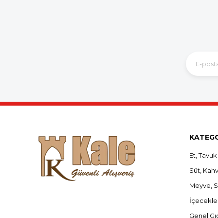
KATEGO
Et, Tavuk
Süt, Kahva
Meyve, 
İçecekle
Genel Gı