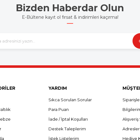
Bizden Haberdar Olun
E-Bültene kayıt ol fırsat & indirimleri kaçırma!
RİLER
YARDIM
MÜŞTER
Sıkca Sorulan Sorular
Siparişl
ltılık
Para Puan
Bilgileri
Sebze
İade / İptal Koşulları
Alışveri
r
Destek Taleplerim
Adresle
da
İstek Listelerim
Hediye 