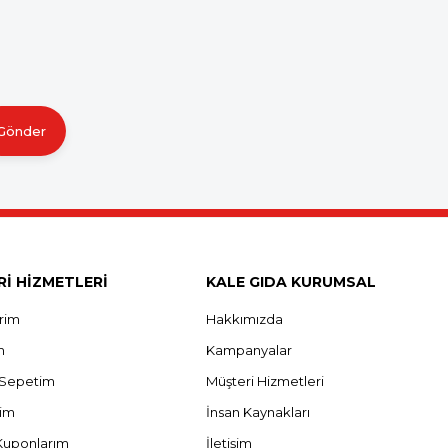
Gönder
İ HİZMETLERİ
KALE GIDA KURUMSAL
erim
Hakkımızda
m
Kampanyalar
ş Sepetim
Müşteri Hizmetleri
rim
İnsan Kaynakları
Kuponlarım
İletişim