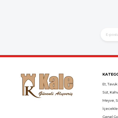
KATEGO
Et, Tavuk
Süt, Kahva
Meyve, 
İçecekle
Genel Gı