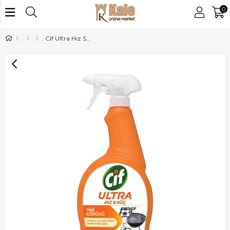
0
Cif Ultra Hız Sprey 1000ml Mutfak