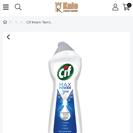
0
Cif Krem Temizleyici 450ml Mavi Çam Ferh