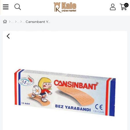
0
Cansınbant Yarabandı 10 lu