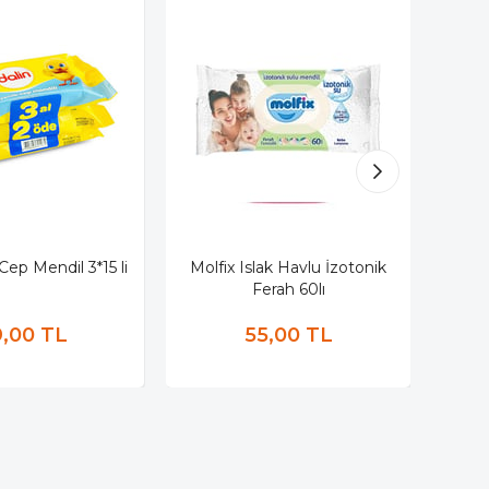
 Cep Mendil 3*15 li
Molfix Islak Havlu İzotonik
Sl
Ferah 60lı
,00 TL
55,00 TL