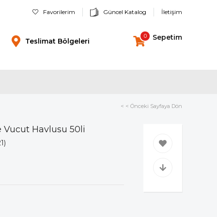
Favorilerim
Güncel Katalog
İletişim
0
Sepetim
Teslimat Bölgeleri
< < Önceki Sayfaya Dön
 Vucut Havlusu 50li
1)