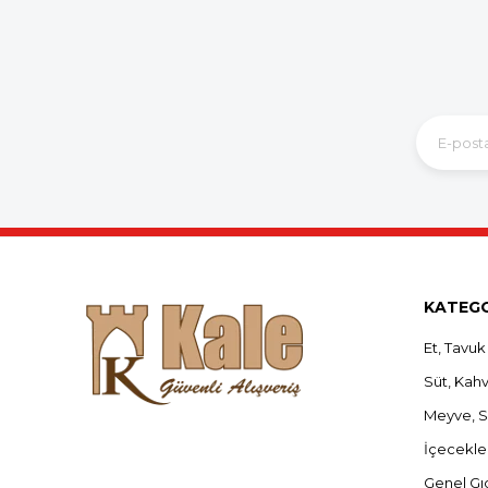
KATEGO
Et, Tavuk
Süt, Kahva
Meyve, 
İçecekle
Genel Gı