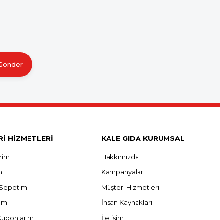
Gönder
İ HİZMETLERİ
KALE GIDA KURUMSAL
erim
Hakkımızda
m
Kampanyalar
ş Sepetim
Müşteri Hizmetleri
rim
İnsan Kaynakları
Kuponlarım
İletişim