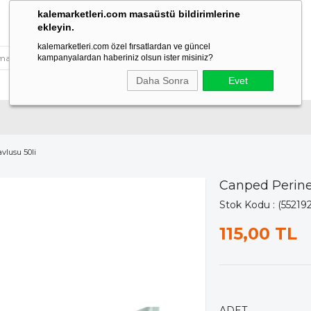
kalemarketleri.com masaüstü bildirimlerine
ekleyin.
kalemarketleri.com özel fırsatlardan ve güncel
kampanyalardan haberiniz olsun ister misiniz?
Daha Sonra
Evet
vlusu 50li
Canped Perine
Stok Kodu
(552192
115,00 TL
ADET