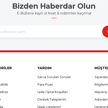
Bizden Haberdar Olun
E-Bültene kayıt ol fırsat & indirimleri kaçırma!
RİLER
YARDIM
MÜŞTER
Sıkca Sorulan Sorular
Siparişl
ltılık
Para Puan
Bilgileri
Sebze
İade / İptal Koşulları
Alışveri
r
Destek Taleplerim
Adresle
da
İstek Listelerim
Hediye 