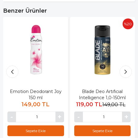
Benzer Ürünler
%20
Emotion Deodorant Joy
Blade Deo Artıfıcıal
150 ml
Intellıgence 1,0-150ml
149,00 TL
119,00 TL
149,00 TL
Sepete Ekle
Sepete Ekle