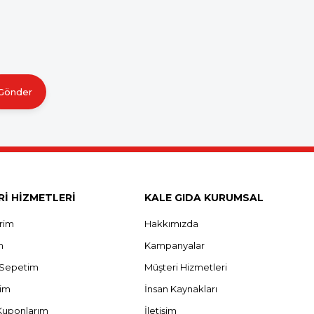
Gönder
İ HİZMETLERİ
KALE GIDA KURUMSAL
erim
Hakkımızda
m
Kampanyalar
ş Sepetim
Müşteri Hizmetleri
rim
İnsan Kaynakları
Kuponlarım
İletişim