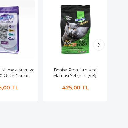
i Maması Kuzu ve
Bonisa Premium Kedi
Bonis
00 Gr ve Gurme
Maması Yetişkin 1,5 Kg
5,00 TL
425,00 TL