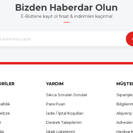
Bizden Haberdar Olun
E-Bültene kayıt ol fırsat & indirimleri kaçırma!
RİLER
YARDIM
MÜŞTER
Sıkca Sorulan Sorular
Siparişl
ltılık
Para Puan
Bilgileri
Sebze
İade / İptal Koşulları
Alışveri
r
Destek Taleplerim
Adresle
da
İstek Listelerim
Hediye 