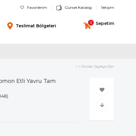
Favorilerim
Güncel Katalog
İletişim
0
Sepetim
Teslimat Bölgeleri
< < Önceki Sayfaya Dön
Somon Etli Yavru Tam
l
048)