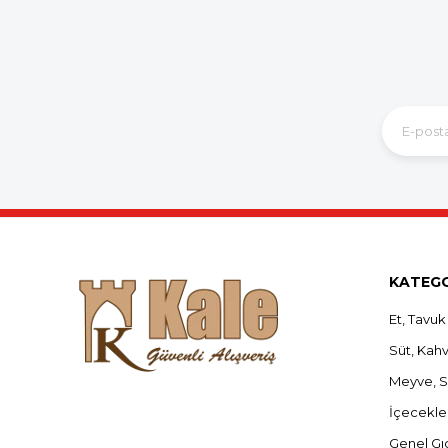
KATEGO
Et, Tavuk
Süt, Kahva
Meyve, 
İçecekle
Genel Gı