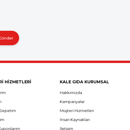
Gönder
İ HİZMETLERİ
KALE GIDA KURUMSAL
erim
Hakkımızda
m
Kampanyalar
ş Sepetim
Müşteri Hizmetleri
rim
İnsan Kaynakları
Kuponlarım
İletişim