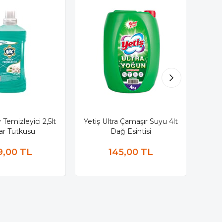
Temizleyici 2,5lt
Yetiş Ultra Çamaşır Suyu 4lt
Yetiş
ar Tutkusu
Dağ Esintisi
9,00 TL
145,00 TL