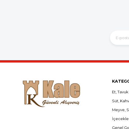
KATEGO
Et, Tavuk
Süt, Kahva
Meyve, 
İçecekle
Genel Gı