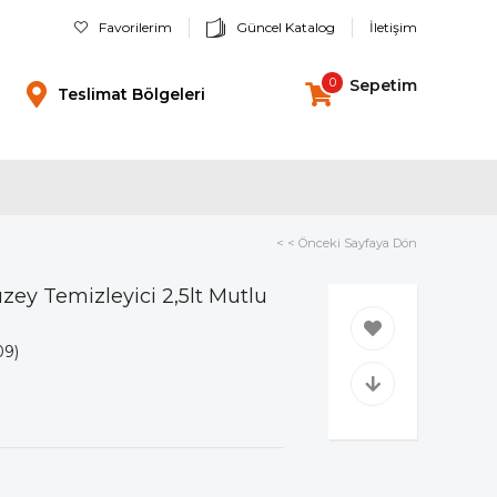
Favorilerim
Güncel Katalog
İletişim
0
Sepetim
Teslimat Bölgeleri
< < Önceki Sayfaya Dön
zey Temizleyici 2,5lt Mutlu
09)